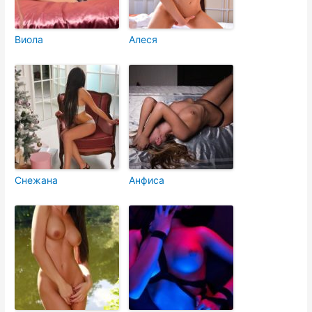
Виола
Алеся
Снежана
Анфиса