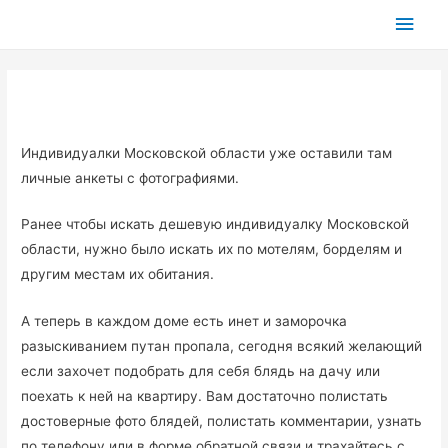
Глав
мен
Индивидуалки Московской области уже оставили там
личные анкеты с фотографиями.
Ранее чтобы искать дешевую индивидуалку Московской
области, нужно было искать их по мотелям, борделям и
другим местам их обитания.
А теперь в каждом доме есть инет и заморочка
разыскиванием путан пропала, сегодня всякий желающий
если захочет подобрать для себя блядь на дачу или
поехать к ней на квартиру. Вам достаточно полистать
достоверные фото блядей, полистать комментарии, узнать
по телефону или в форме обратной связи и трахайтесь с