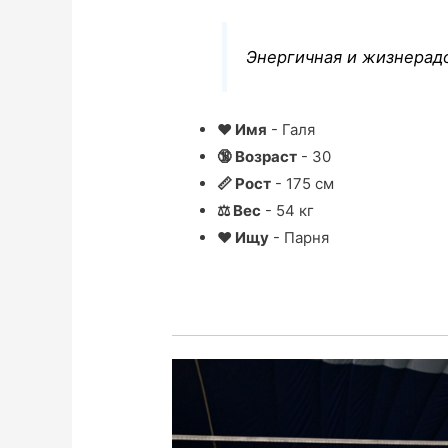
Энергичная и жизнерадо
❤ Имя
- Галя
🔞 Возраст
- 30
📏 Рост
- 175 см
⚖ Вес
- 54 кг
❤ Ищу
- Парня