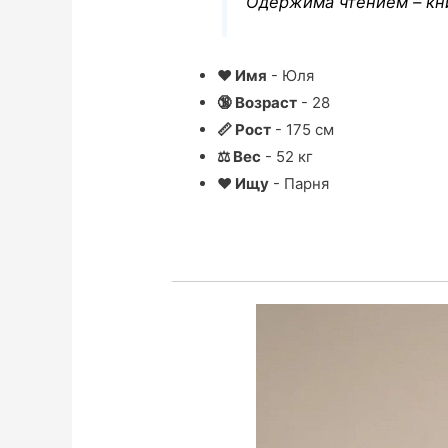
Одержима чтением – кни
❤ Имя
- Юля
🔞 Возраст
- 28
📏 Рост
- 175 см
⚖ Вес
- 52 кг
❤ Ищу
- Парня