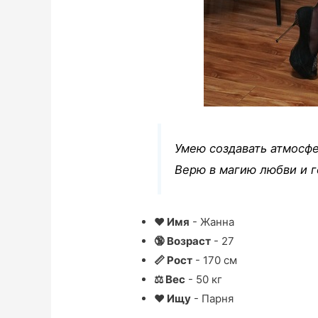
Умею создавать атмосфе
Верю в магию любви и г
❤ Имя
- Жанна
🔞 Возраст
- 27
📏 Рост
- 170 см
⚖ Вес
- 50 кг
❤ Ищу
- Парня