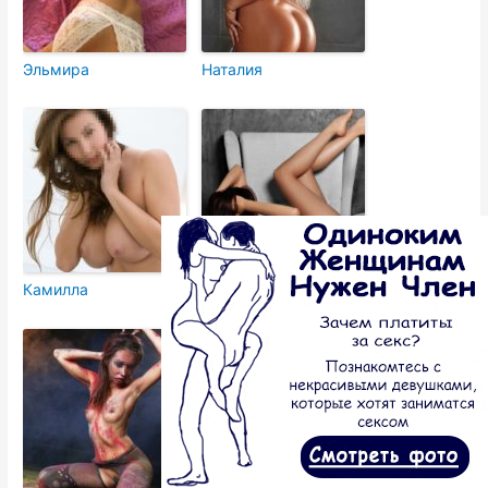
Эльмира
Наталия
Камилла
Амелия