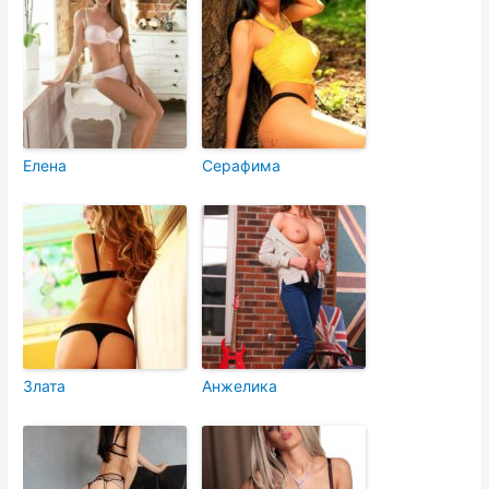
Елена
Серафима
Злата
Анжелика