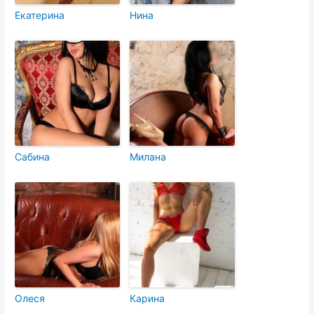
Екатерина
Нина
Сабина
Милана
Олеся
Карина