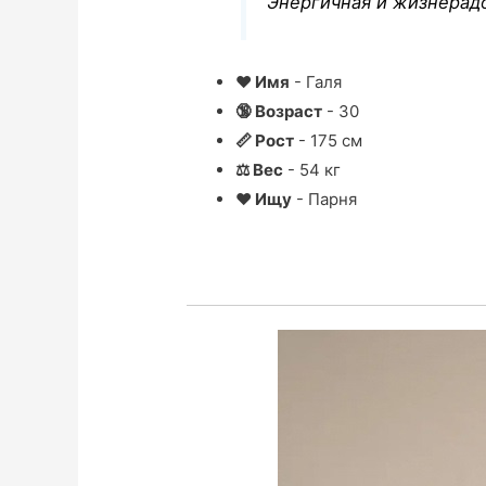
Энергичная и жизнерадо
❤ Имя
- Галя
🔞 Возраст
- 30
📏 Рост
- 175 см
⚖ Вес
- 54 кг
❤ Ищу
- Парня