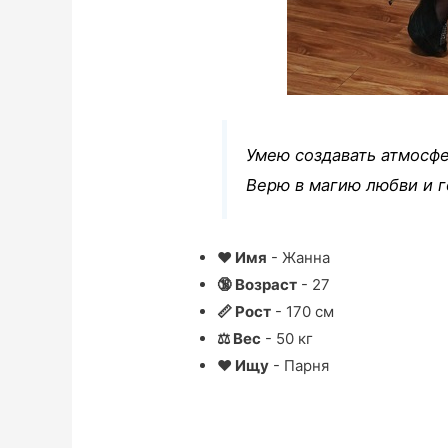
Умею создавать атмосфе
Верю в магию любви и г
❤ Имя
- Жанна
🔞 Возраст
- 27
📏 Рост
- 170 см
⚖ Вес
- 50 кг
❤ Ищу
- Парня