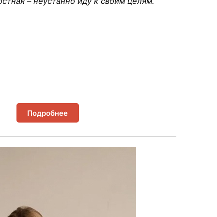
стная – неустанно иду к своим целям.
Подробнее