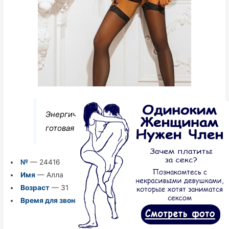
Энергичная и вдохновленная, всегда
готовая браться за новые проекты.
№
— 24416
Имя
— Алла
Возраст
— 31
Время для звонков
— Круглосуточно
Перейти к анкете