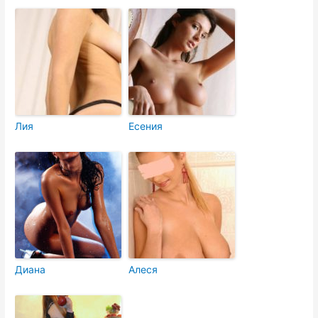
Лия
Есения
Диана
Алеся