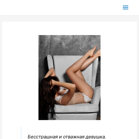
Глав
мен
Бесстрашная и отважная девушка.