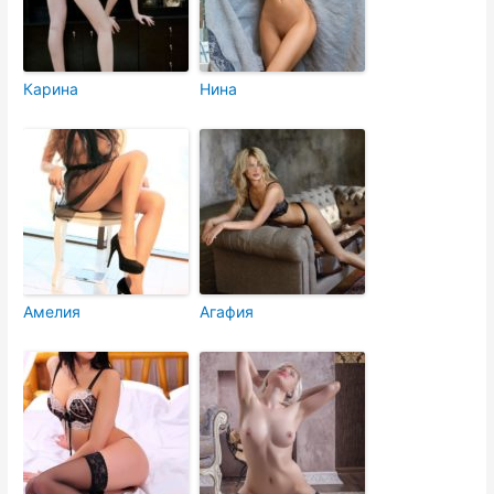
Карина
Нина
Амелия
Агафия