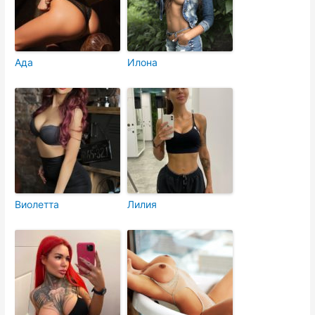
Ада
Илона
Виолетта
Лилия