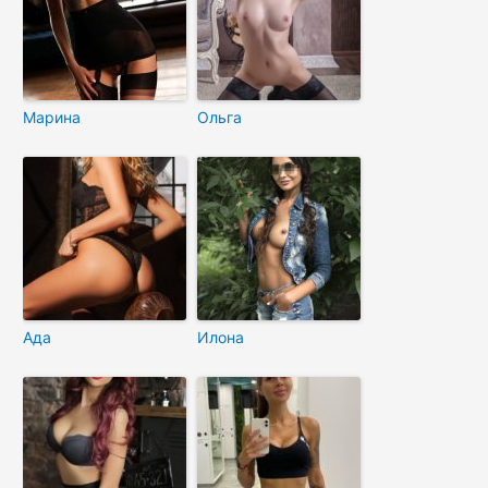
Марина
Ольга
Ада
Илона