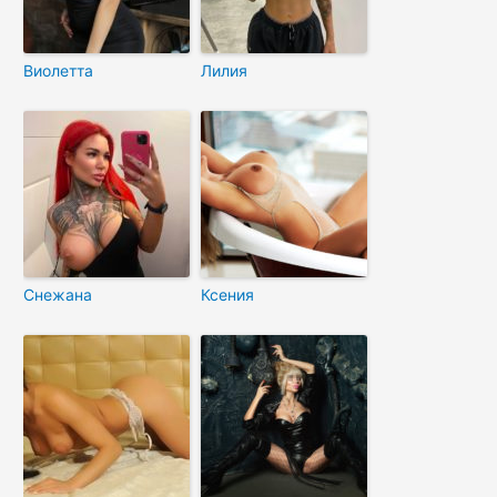
Виолетта
Лилия
Снежана
Ксения