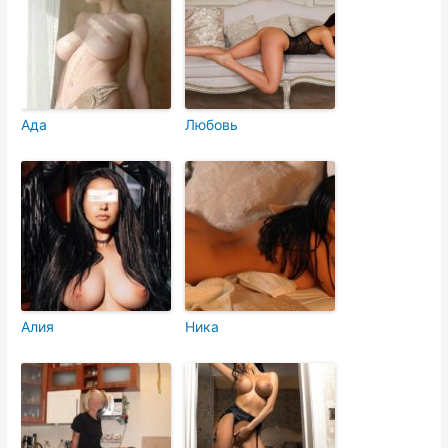
Ада
Любовь
Алия
Ника