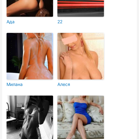
Ада
22
Милана
Алеся