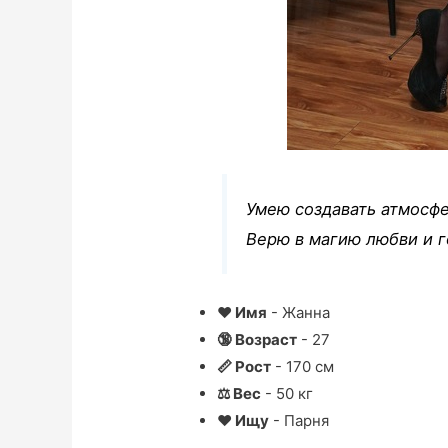
Умею создавать атмосфе
Верю в магию любви и г
❤ Имя
- Жанна
🔞 Возраст
- 27
📏 Рост
- 170 см
⚖ Вес
- 50 кг
❤ Ищу
- Парня