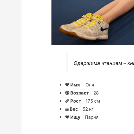
Одержима чтением – кни
❤ Имя
- Юля
🔞 Возраст
- 28
📏 Рост
- 175 см
⚖ Вес
- 52 кг
❤ Ищу
- Парня