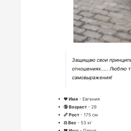
Защищаю свои принципы
отношениях..... Люблю т
самовыражения!
❤ Имя
- Евгения
🔞 Возраст
- 29
📏 Рост
- 175 см
⚖ Вес
- 53 кг
❤ Ищу
- Парня