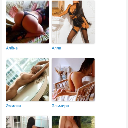
Алёна
Алла
Эмилия
Эльмира