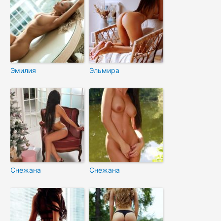
Эмилия
Эльмира
Снежана
Снежана