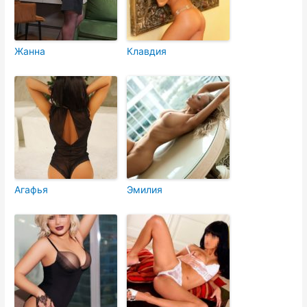
Жанна
Клавдия
Агафья
Эмилия