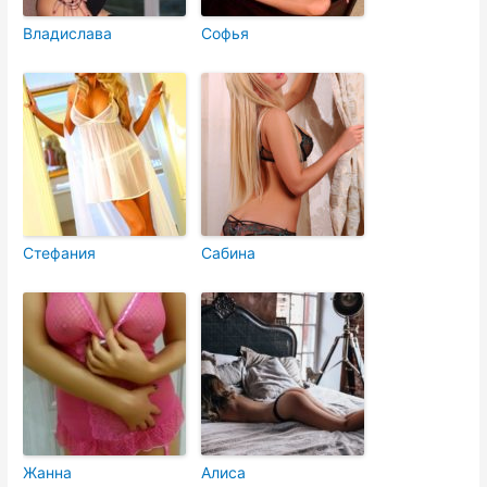
Владислава
Софья
Стефания
Сабина
Жанна
Алиса