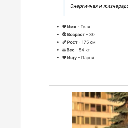
Энергичная и жизнерадо
❤ Имя
- Галя
🔞 Возраст
- 30
📏 Рост
- 175 см
⚖ Вес
- 54 кг
❤ Ищу
- Парня