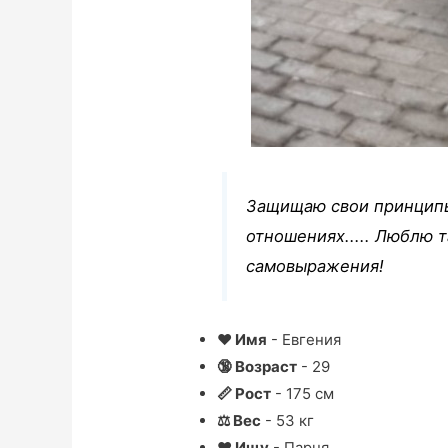
Защищаю свои принципы
отношениях..... Люблю т
самовыражения!
❤ Имя
- Евгения
🔞 Возраст
- 29
📏 Рост
- 175 см
⚖ Вес
- 53 кг
❤ Ищу
- Парня